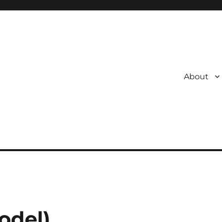
About
odel)