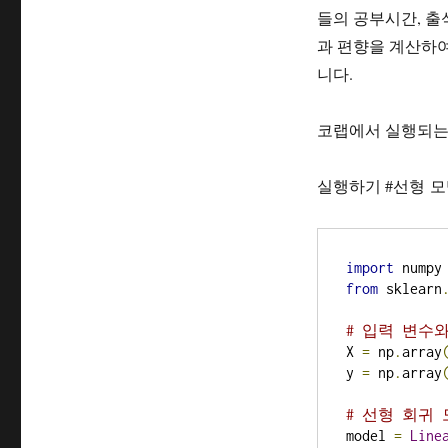
들의 공부시간, 출
과 편향을 계산하여
니다.
코랩에서 실행되는
실행하기 #선형 모델(L
import
 numpy
from
 sklearn
# 입력 변수
X 
=
 np
.
array
y 
=
 np
.
array
# 선형 회귀
model 
=
Line