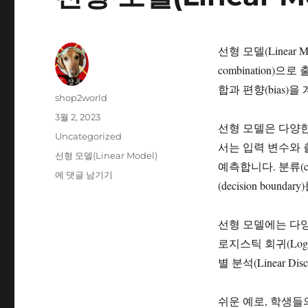
선형 모델(Linear M
combination)
합과 편향(bias)
글
shop2world
쓴
작
3월 2, 2023
이
선형 모델은 다양한 
성
카
Uncategorized
일
서는 입력 변수와 
테
태
선형 모델(Linear Model)
자
고
예측합니다. 분류(cl
그
선
에 댓글 남기기
리
(decision bo
형
모
델
선형 모델에는 다양한 
(Linear
로지스틱 회귀(Logisti
Model)
별 분석(Linear Dis
쉬운 예로, 학생들