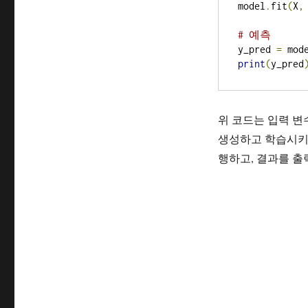
model
.
fit
(
X
,
# 예측
y_pred 
=
 mod
print
(
y_pred
위 코드는 입력 변
생성하고 학습시키는
행하고, 결과를 출