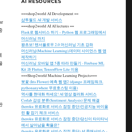
AI RESOURCES
===shop2world AI Development ==
샵투월드 AI 개발 서비스
ar
===shop2world AI AI lectures ==
중
Flask로 웹서비스 하기 – Python 웹 프로그래밍에서
머신러닝 까지
왕초보! 텐서플로우 2.0 머신러닝 기초 강좌
머신러닝(Machine Learning),데이터 사이언스 웹 앱
에
제작하기
을
머신러닝 모바일 앱 5종 따라 만들기 - Firebase ML
Kit 과 Flutter, TensorFlow Lite 이용
===Shop2world Machine Learning Projects===
붓꽃 (Iris Flower) 예측 웹 앱2 (django 프레임워크,
pythonanywhere 무료호스팅 이용)
역사를 현대화 하세요! AI 영상 컬러화 서비스
Corlab 감성 분류(Sentiment Analysis) 문제 해결
 판
(heroku 유료화로 서비스 잠정 중단)인공지능 바이올
린 활 잡기 체크 서비스
(heroku 유료화로 서비스 잠정 중단)당신이 타이타닉
에서 살아남을 확율은?
생
(heroku 유료화로 서비스 잠정 중단) AI 중매서비스 -