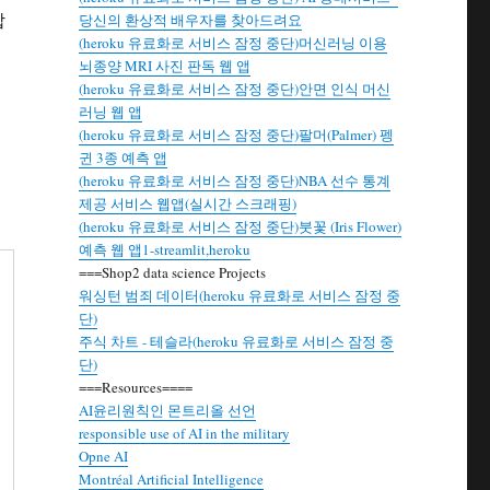
합
당신의 환상적 배우자를 찾아드려요
(heroku 유료화로 서비스 잠정 중단)머신러닝 이용
뇌종양 MRI 사진 판독 웹 앱
(heroku 유료화로 서비스 잠정 중단)안면 인식 머신
러닝 웹 앱
(heroku 유료화로 서비스 잠정 중단)팔머(Palmer) 펭
귄 3종 예측 앱
(heroku 유료화로 서비스 잠정 중단)NBA 선수 통계
제공 서비스 웹앱(실시간 스크래핑)
(heroku 유료화로 서비스 잠정 중단)붓꽃 (Iris Flower)
예측 웹 앱1-streamlit,heroku
===Shop2 data science Projects
워싱턴 범죄 데이터(heroku 유료화로 서비스 잠정 중
단)
주식 차트 - 테슬라(heroku 유료화로 서비스 잠정 중
단)
===Resources====
AI윤리원칙인 몬트리올 선언
responsible use of AI in the military
Opne AI
Montréal Artificial Intelligence