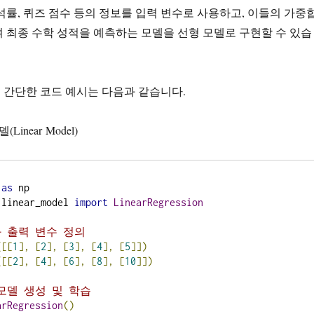
석률, 퀴즈 점수 등의 정보를 입력 변수로 사용하고, 이들의 가중
 최종 수학 성적을 예측하는 모델을 선형 모델로 구현할 수 있습
 간단한 코드 예시는 다음과 같습니다.
inear Model)
 
as
.
linear_model 
import
LinearRegression
와 출력 변수 정의
([[
1
],
[
2
],
[
3
],
[
4
],
[
5
]])
([[
2
],
[
4
],
[
6
],
[
8
],
[
10
]])
 모델 생성 및 학습
arRegression
()