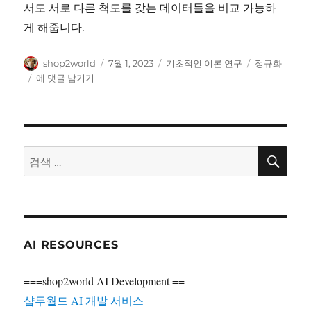
서도 서로 다른 척도를 갖는 데이터들을 비교 가능하
게 해줍니다.
글
작
카
태
shop2world
7월 1, 2023
기초적인 이론 연구
정규화
쓴
성
테
그
정
에 댓글 남기기
이
일
고
규
자
리
화
–
분
포
검
검
색
의
색:
통
계
를
일
정
AI RESOURCES
하
게
===shop2world AI Development ==
보
여
샵투월드 AI 개발 서비스
주