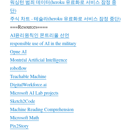
워싱턴 범죄 데이터(heroku 유료화로 서비스 잠정 중
단)
주식 차트 - 테슬라(heroku 유료화로 서비스 잠정 중단)
===Resources====
AI윤리원칙인 몬트리올 선언
responsible use of AI in the military
Opne AI
Montréal Artificial Intelligence
roboflow
Teachable Machine
DigitalWorkforce.ai
Microsoft AI Lab projects
Sketch2Code
Machine Reading Comprehension
Microsoft Math
Pix2Story