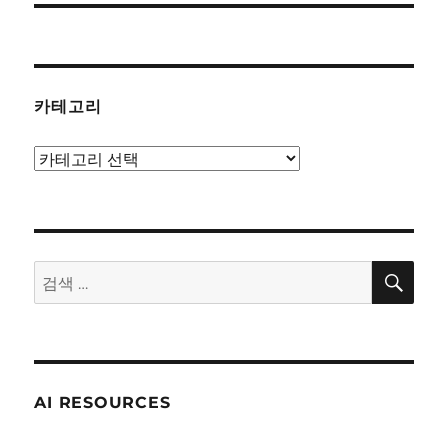
카테고리
카
테
고
리
검
검
색
색:
AI RESOURCES