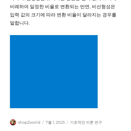
비례하여 일정한 비율로 변환되는 반면, 비선형성은
입력 값의 크기에 따라 변환 비율이 달라지는 경우를
말합니다.
글
작
카
shop2world
7월 1, 2023
기초적인 이론 연구
쓴
성
테