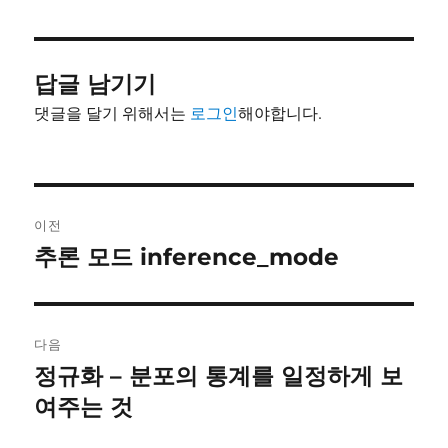
이
일
고
자
리
답글 남기기
댓글을 달기 위해서는
로그인
해야합니다.
글
이전
내
추론 모드 inference_mode
이
전
비
글:
게
다음
이
정규화 – 분포의 통계를 일정하게 보
다
음
여주는 것
션
글: