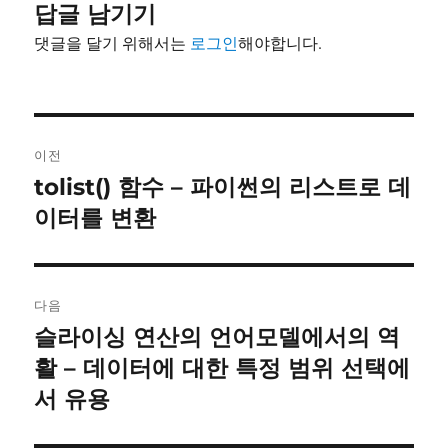
답글 남기기
댓글을 달기 위해서는
로그인
해야합니다.
글
이전
내
tolist() 함수 – 파이썬의 리스트로 데
이
전
이터를 변환
비
글:
게
이
다음
슬라이싱 연산의 언어모델에서의 역
다
션
음
활 – 데이터에 대한 특정 범위 선택에
글:
서 유용