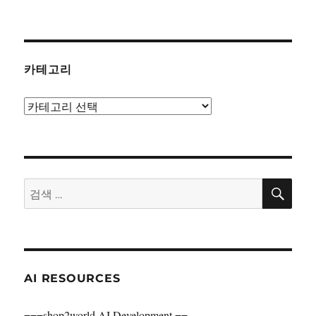
카테고리
카
테
고
리
검
검
색
색:
AI RESOURCES
===shop2world AI Development ==