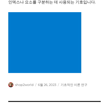
인덱스나 요소를 구분하는 데 사용되는 기호입니다.
글
작
카
shop2world
6월 26, 2023
기초적인 이론 연구
쓴
성
테
이
일
고
자
리