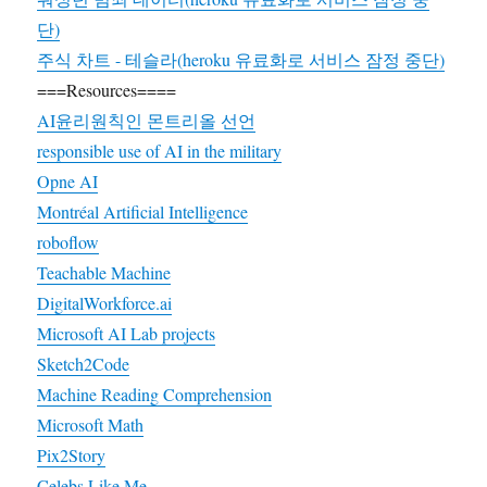
단)
주식 차트 - 테슬라(heroku 유료화로 서비스 잠정 중단)
===Resources====
AI윤리원칙인 몬트리올 선언
responsible use of AI in the military
Opne AI
Montréal Artificial Intelligence
roboflow
Teachable Machine
DigitalWorkforce.ai
Microsoft AI Lab projects
Sketch2Code
Machine Reading Comprehension
Microsoft Math
Pix2Story
Celebs Like Me