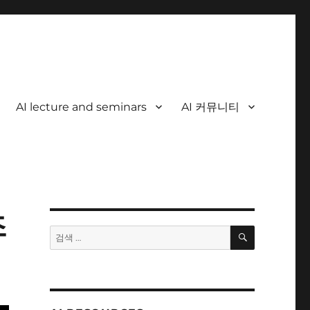
AI lecture and seminars
AI 커뮤니티
조
검
검
색
색: