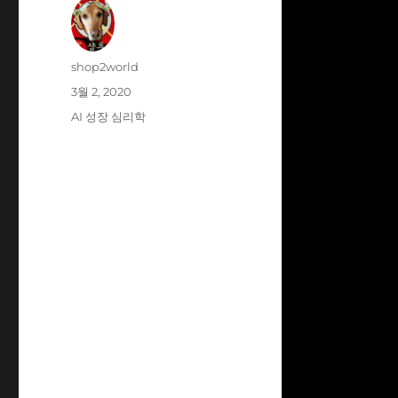
글
shop2world
쓴
작
3월 2, 2020
이
성
카
AI 성장 심리학
일
테
자
고
리