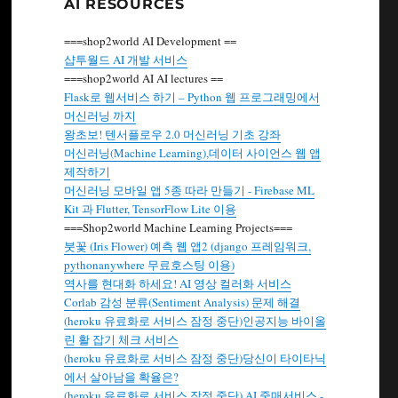
AI RESOURCES
===shop2world AI Development ==
샵투월드 AI 개발 서비스
===shop2world AI AI lectures ==
Flask로 웹서비스 하기 – Python 웹 프로그래밍에서
머신러닝 까지
왕초보! 텐서플로우 2.0 머신러닝 기초 강좌
머신러닝(Machine Learning),데이터 사이언스 웹 앱
제작하기
머신러닝 모바일 앱 5종 따라 만들기 - Firebase ML
Kit 과 Flutter, TensorFlow Lite 이용
===Shop2world Machine Learning Projects===
붓꽃 (Iris Flower) 예측 웹 앱2 (django 프레임워크,
pythonanywhere 무료호스팅 이용)
역사를 현대화 하세요! AI 영상 컬러화 서비스
Corlab 감성 분류(Sentiment Analysis) 문제 해결
(heroku 유료화로 서비스 잠정 중단)인공지능 바이올
린 활 잡기 체크 서비스
(heroku 유료화로 서비스 잠정 중단)당신이 타이타닉
에서 살아남을 확율은?
(heroku 유료화로 서비스 잠정 중단) AI 중매서비스 -