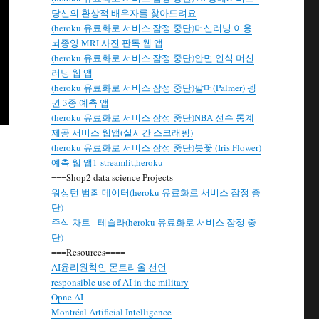
당신의 환상적 배우자를 찾아드려요
(heroku 유료화로 서비스 잠정 중단)머신러닝 이용
뇌종양 MRI 사진 판독 웹 앱
(heroku 유료화로 서비스 잠정 중단)안면 인식 머신
러닝 웹 앱
(heroku 유료화로 서비스 잠정 중단)팔머(Palmer) 펭
귄 3종 예측 앱
(heroku 유료화로 서비스 잠정 중단)NBA 선수 통계
제공 서비스 웹앱(실시간 스크래핑)
(heroku 유료화로 서비스 잠정 중단)붓꽃 (Iris Flower)
예측 웹 앱1-streamlit,heroku
===Shop2 data science Projects
워싱턴 범죄 데이터(heroku 유료화로 서비스 잠정 중
단)
주식 차트 - 테슬라(heroku 유료화로 서비스 잠정 중
단)
===Resources====
AI윤리원칙인 몬트리올 선언
responsible use of AI in the military
Opne AI
Montréal Artificial Intelligence