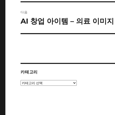
글:
게
다음
이
AI 창업 아이템 – 의료 이미
다
음
션
글:
카테고리
카
테
고
리