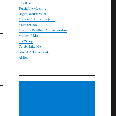
roboflow
Teachable Machine
DigitalWorkforce.ai
Microsoft AI Lab projects
Sketch2Code
Machine Reading Comprehension
Microsoft Math
Pix2Story
Celebs Like Me
Global AI Community
AI Hub