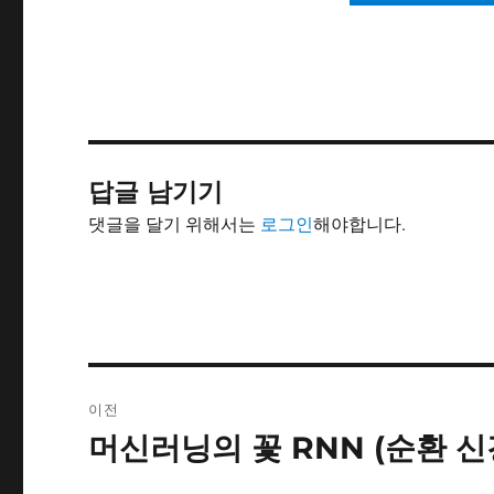
답글 남기기
댓글을 달기 위해서는
로그인
해야합니다.
글
이전
내
머신러닝의 꽃 RNN (순환 신
이
전
비