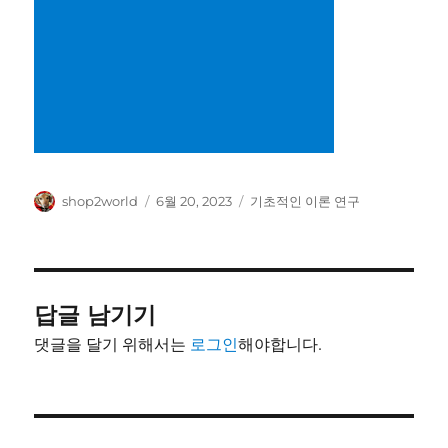
글
작
카
shop2world
6월 20, 2023
기초적인 이론 연구
쓴
성
테
이
일
고
자
리
답글 남기기
댓글을 달기 위해서는
로그인
해야합니다.
글