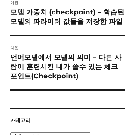
이전
내
모델 가중치 (checkpoint) – 학습된
이
전
모델의 파라미터 값들을 저장한 파일
비
글:
게
이
다음
언어모델에서 모델의 의미 – 다른 사
다
션
음
람이 훈련시킨 내가 쓸수 있는 체크
글:
포인트(Checkpoint)
카테고리