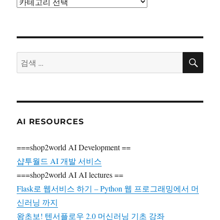
카
테
고
리
검
검
색
색:
AI RESOURCES
===shop2world AI Development ==
샵투월드 AI 개발 서비스
===shop2world AI AI lectures ==
Flask로 웹서비스 하기 – Python 웹 프로그래밍에서 머
신러닝 까지
왕초보! 텐서플로우 2.0 머신러닝 기초 강좌