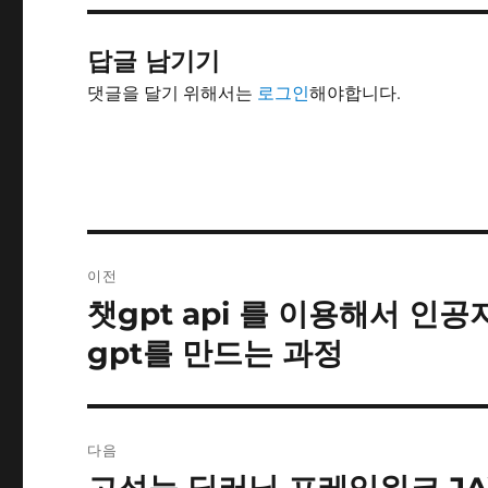
답글 남기기
댓글을 달기 위해서는
로그인
해야합니다.
글
이전
내
챗gpt api 를 이용해서 인
이
전
비
gpt를 만드는 과정
글:
게
이
다음
션
다