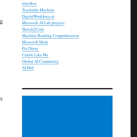
roboflow
Teachable Machine
DigitalWorkforce.ai
파일
Microsoft AI Lab projects
Sketch2Code
Machine Reading Comprehension
Microsoft Math
Pix2Story
Celebs Like Me
Global AI Community
AI Hub
러