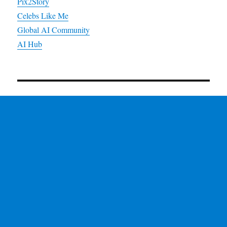
Pix2Story
Celebs Like Me
Global AI Community
AI Hub