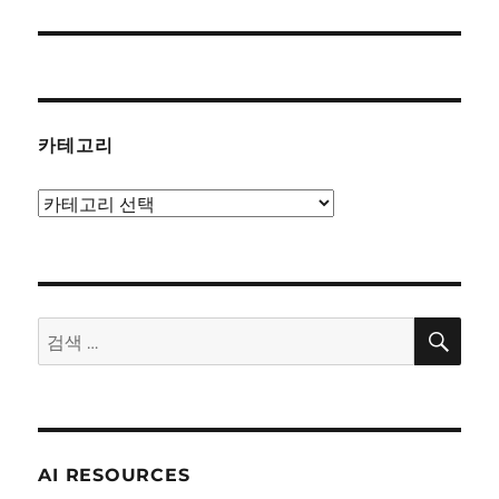
글:
카테고리
카
테
고
리
검
검
색
색:
AI RESOURCES