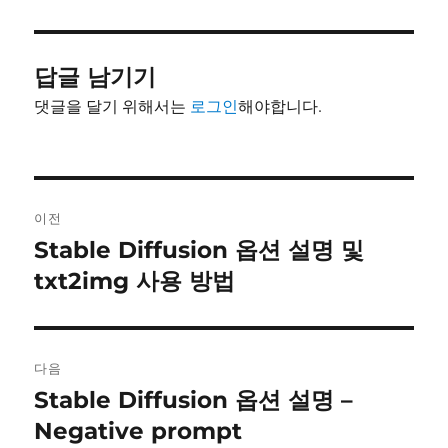
이
일
고
자
리
답글 남기기
댓글을 달기 위해서는
로그인
해야합니다.
글
이전
내
Stable Diffusion 옵션 설명 및
이
전
txt2img 사용 방법
비
글:
게
이
다음
Stable Diffusion 옵션 설명 –
다
션
음
Negative prompt