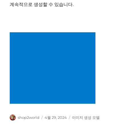
계속적으로 생성할 수 있습니다.
글
작
카
shop2world
4월 29, 2024
이미지 생성 모델
쓴
성
테