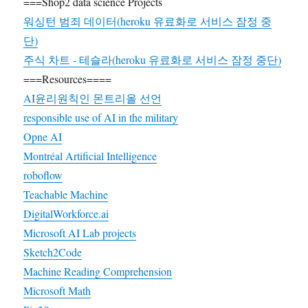
===Shop2 data science Projects
워싱턴 범죄 데이터(heroku 유료화로 서비스 잠정 중
단)
주식 차트 - 테슬라(heroku 유료화로 서비스 잠정 중단)
===Resources====
AI윤리원칙인 몬트리올 선언
responsible use of AI in the military
Opne AI
Montréal Artificial Intelligence
roboflow
Teachable Machine
DigitalWorkforce.ai
Microsoft AI Lab projects
Sketch2Code
Machine Reading Comprehension
Microsoft Math