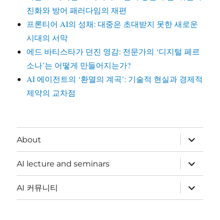
진화와 방어 패러다임의 재편
프론티어 AI의 성채: 대중은 초대받지 못한 새로운
시대의 서막
에드 바티스타가 던진 영감: 전문가의 ‘디지털 페르
소나’는 어떻게 만들어지는가?
AI 에이전트의 ‘환멸의 계곡’: 기술적 현실과 경제적
제약의 교차점
하
About
위
메
뉴
하
AI lecture and seminars
확
위
장
메
뉴
하
AI 커뮤니티
확
위
장
메
뉴
확