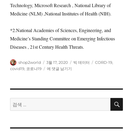
Technology, Microsoft Research , National Library of
Medicine (NLM) ,National Institutes of Health (NIH).
*2.National Academies of Sciences, Engineering, and
Medicine’s Standing Committee on Emerging Infectious
Diseases , 21st Century Health Threats.
글
작
카
태
shop2world
3월 17, 2020
빅 데이터
CORD-19
,
쓴
성
테
그
누
covid19
,
코로나19
에 댓글 남기기
이
일
고
구
자
리
나
이
용
할
검
검
색
수
색:
있
는
COVID-
19