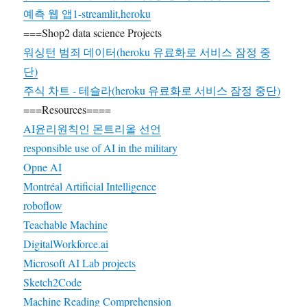
예측 웹 앱1-streamlit,heroku
===Shop2 data science Projects
워싱턴 범죄 데이터(heroku 유료화로 서비스 잠정 중
단)
주식 차트 - 테슬라(heroku 유료화로 서비스 잠정 중단)
===Resources====
AI윤리원칙인 몬트리올 선언
responsible use of AI in the military
Opne AI
Montréal Artificial Intelligence
roboflow
Teachable Machine
DigitalWorkforce.ai
Microsoft AI Lab projects
Sketch2Code
Machine Reading Comprehension