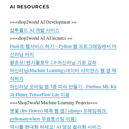
공
AI RESOURCES
개
연
===shop2world AI Development ==
구
데
샵투월드 AI 개발 서비스
이
===shop2world AI AI lectures ==
터
Flask로 웹서비스 하기 – Python 웹 프로그래밍에서 머
세
트
신러닝 까지
(CORD-
왕초보! 텐서플로우 2.0 머신러닝 기초 강좌
19)
머신러닝(Machine Learning),데이터 사이언스 웹 앱 제
작하기
머신러닝 모바일 앱 5종 따라 만들기 - Firebase ML Kit
과 Flutter, TensorFlow Lite 이용
===Shop2world Machine Learning Projects===
붓꽃 (Iris Flower) 예측 웹 앱2 (django 프레임워크,
pythonanywhere 무료호스팅 이용)
역사를 현대화 하세요! AI 영상 컬러화 서비스