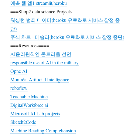
예측 웹 앱1-streamlit,heroku
===Shop2 data science Projects
워싱턴 범죄 데이터(heroku 유료화로 서비스 잠정 중
단)
주식 차트 - 테슬라(heroku 유료화로 서비스 잠정 중단)
===Resources====
AI윤리원칙인 몬트리올 선언
responsible use of AI in the military
Opne AI
Montréal Artificial Intelligence
roboflow
Teachable Machine
DigitalWorkforce.ai
Microsoft AI Lab projects
Sketch2Code
Machine Reading Comprehension