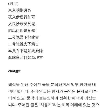
(원문)
東京明期月良
夜入伊遊行如可
入良沙寢矣見昆
脚烏伊四是良羅
二兮隐吾下於叱古
二兮隐誰支下焉古
本矣吾下是如馬於隐
奪叱良乙何如爲理古
chatgpt
해석을 위해 주어진 글을 분석하면서 일부 판단을 내
려야 합니다. 주어진 글은 한자와 음역된 문자로 이루
어져 있고, 문맥이 불분명하여 정확한 해석이 어렵습
니다. 주어진 글은 ‘처용가’라는 제목 아래에 있는 것으