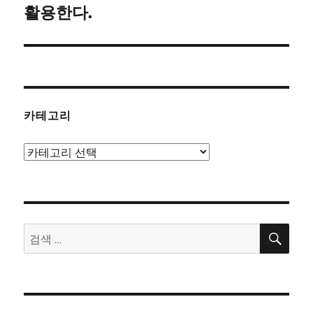
글:
활용한다.
카테고리
카
테
고
리
검
검
색
색: