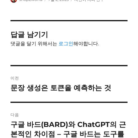
쓴
성
테
이
일
고
자
리
답글 남기기
댓글을 달기 위해서는
로그인
해야합니다.
글
이전
내
문장 생성은 토큰을 예측하는 것
이
전
비
글:
게
다음
이
구글 바드(BARD)와 ChatGPT의 근
다
음
본적인 차이점 – 구글 바드는 도구를
션