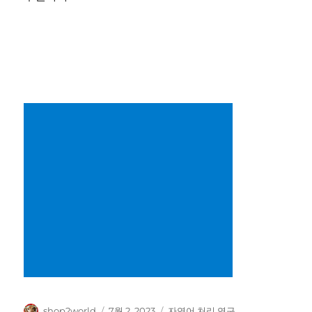
글
작
카
shop2world
7월 2, 2023
자연어 처리 연구