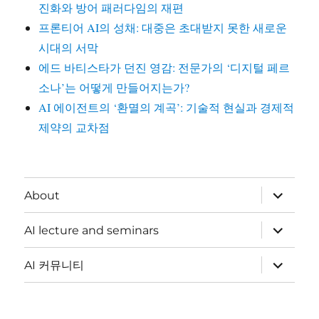
진화와 방어 패러다임의 재편
프론티어 AI의 성채: 대중은 초대받지 못한 새로운
시대의 서막
에드 바티스타가 던진 영감: 전문가의 ‘디지털 페르
소나’는 어떻게 만들어지는가?
AI 에이전트의 ‘환멸의 계곡’: 기술적 현실과 경제적
제약의 교차점
하
About
위
메
뉴
하
AI lecture and seminars
확
위
장
메
뉴
하
AI 커뮤니티
확
위
장
메
뉴
확
장