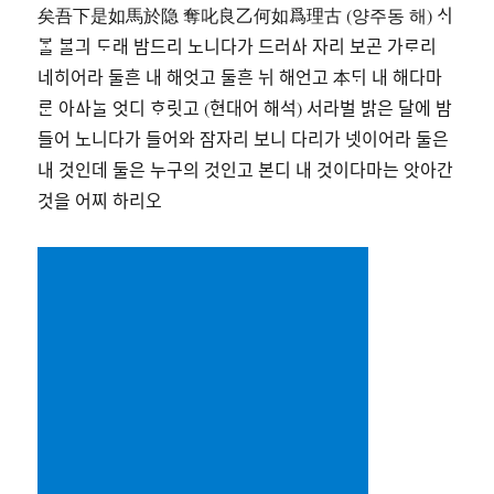
矣吾下是如馬於隐 奪叱良乙何如爲理古 (양주동 해) ᄉᆡ
ᄫᆞᆯ ᄇᆞᆯ긔 ᄃᆞ래 밤드리 노니다가 드러ᅀᅡ 자리 보곤 가ᄅᆞ리
네히어라 둘흔 내 해엇고 둘흔 뉘 해언고 本ᄃᆡ 내 해다마
ᄅᆞᆫ 아ᅀᅡᄂᆞᆯ 엇디 ᄒᆞ릿고 (현대어 해석) 서라벌 밝은 달에 밤
들어 노니다가 들어와 잠자리 보니 다리가 넷이어라 둘은
내 것인데 둘은 누구의 것인고 본디 내 것이다마는 앗아간
것을 어찌 하리오